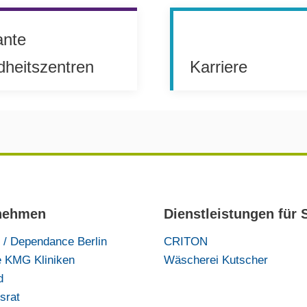
ante
heitszentren
Karriere
nehmen
Dienstleistungen für 
e / Dependance Berlin
CRITON
e KMG Kliniken
Wäscherei Kutscher
d
srat